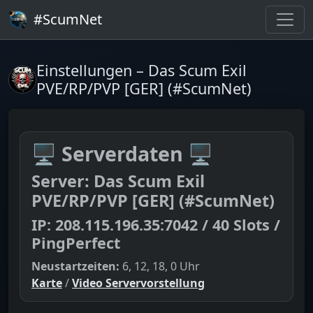
#ScumNet
Einstellungen – Das Scum Exil
PVE/RP/PVP [GER] (#ScumNet)
🖥️
Serverdaten
🖥️
Server: Das Scum Exil
PVE/RP/PVP [GER] (#ScumNet)
IP: 208.115.196.35:7042 / 40 Slots /
PingPerfect
Neustartzeiten:
6, 12, 18, 0 Uhr
Karte
/
Video Servervorstellung